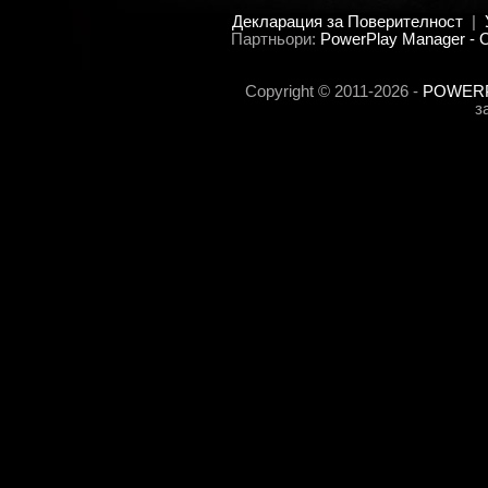
Декларация за Поверителност
|
Партньори:
PowerPlay Manager -
Copyright © 2011-2026 -
POWERP
з