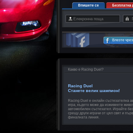
Впишете се
Безплатна 
Влезте чрез
Какво е Racing Duel?
Racing Duel
Станете велик шампион!
Racing Duel е онлайн състезателна 
игра, където може да изживеете живо
автомобилен състезател. Играйте бе
срещу други играчи от цял свят и пър
финалната линия.