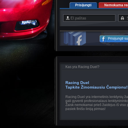
Prisijungti
Nemokama regi
Prisijungti 
Kas yra Racing Duel?
Racing Duel
Tapkite Žinomiausiu Čempionu!
Racing Duel yra internetinis lenktynių ž
gali gyventi profesionalaus lenktyninin
Žaisk nemokamai prieš žaidėjus iš viso p
pasiek finišo liniją pirmas!