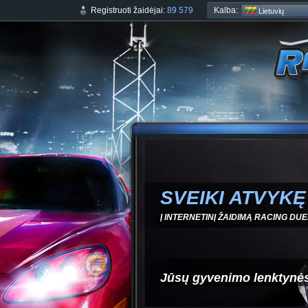
Kalba:
Registruoti žaidėjai:
89 579
Lietuvių
SVEIKI ATVYKĘ
Į INTERNETINĮ ŽAIDIMĄ RACING DUE
Jūsų gyvenimo lenktynė