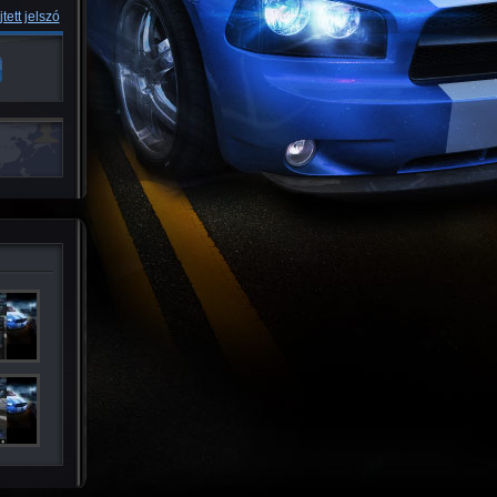
jtett jelszó