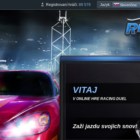
Jazyk:
Registrovaní hráči:
89 579
Slovenčina
VITAJ
V ONLINE HRE RACING DUEL
Zaži jazdu svojich snov!