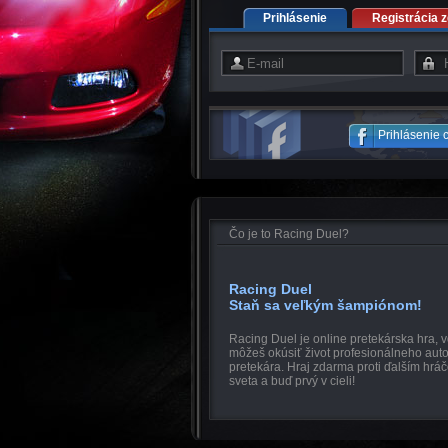
Prihlásenie
Registrácia 
Prihlásenie
Čo je to Racing Duel?
Racing Duel
Staň sa veľkým šampiónom!
Racing Duel je online pretekárska hra, v
môžeš okúsiť život profesionálneho au
pretekára. Hraj zdarma proti ďalším hrá
sveta a buď prvý v cieli!