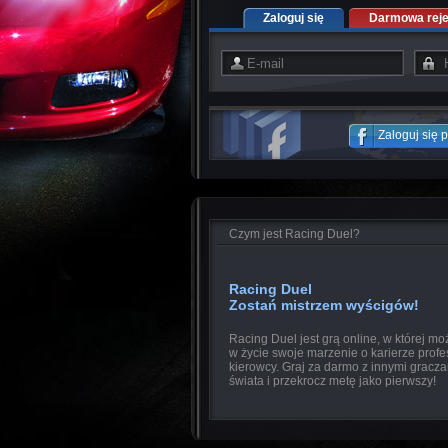
Zaloguj się
Darmowa reje
Zaloguj się 
Czym jest Racing Duel?
Racing Duel
Zostań mistrzem wyścigów!
Racing Duel jest grą online, w której mo
w życie swoje marzenie o karierze prof
kierowcy. Graj za darmo z innymi gracza
świata i przekrocz metę jako pierwszy!