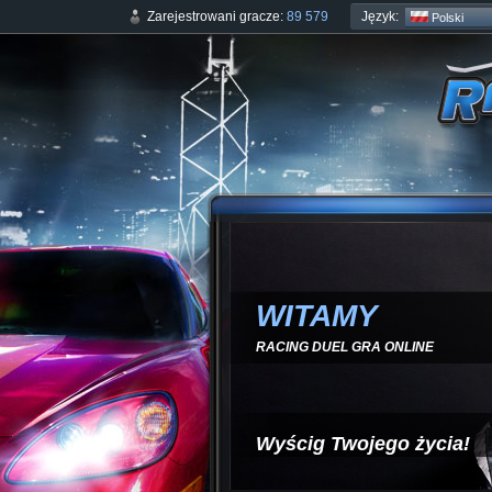
Język:
Zarejestrowani gracze:
89 579
Polski
WITAMY
RACING DUEL GRA ONLINE
Wyścig Twojego życia!