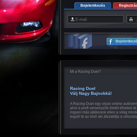
Bejelentkezés
Regisztrá
Bejelentkezé
Mi a Racing Duel?
Racing Duel
Válj Nagy Bajnokká!
A Racing Duel egy olyan online autóvers
ahol a profi versenyzők életét élheted át
ingyen más játékosok ellen a világ minde
legyél te az első aki átszakítja a célszala