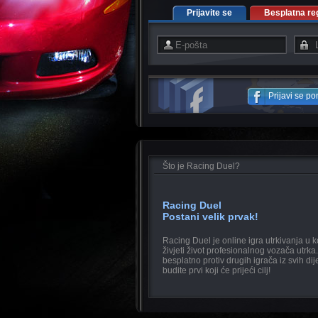
Prijavite se
Besplatna reg
Prijavi se 
Što je Racing Duel?
Racing Duel
Postani velik prvak!
Racing Duel je online igra utrkivanja u 
živjeti život profesionalnog vozača utrka.
besplatno protiv drugih igrača iz svih dije
budite prvi koji će prijeći cilj!