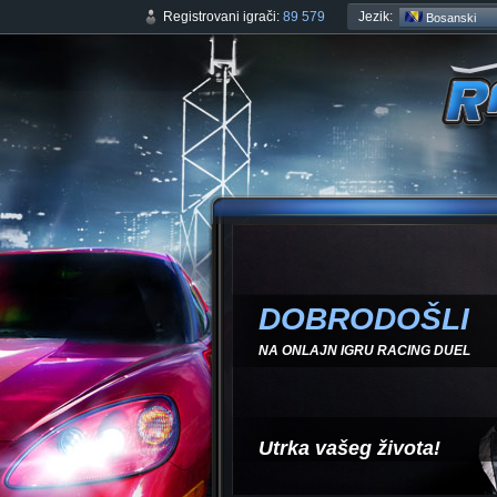
Jezik:
Registrovani igrači:
89 579
Bosanski
DOBRODOŠLI
NA ONLAJN IGRU RACING DUEL
Utrka vašeg života!