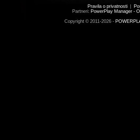
Pravila o privatnosti
|
Po
Partneri:
PowerPlay Manager - On
Copyright © 2011-2026 -
POWERPLAY