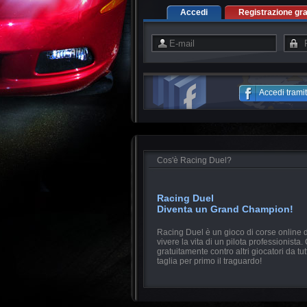
Accedi
Registrazione gra
Accedi trami
Cos'è Racing Duel?
Racing Duel
Diventa un Grand Champion!
Racing Duel è un gioco di corse online 
vivere la vita di un pilota professionista.
gratuitamente contro altri giocatori da tu
taglia per primo il traguardo!