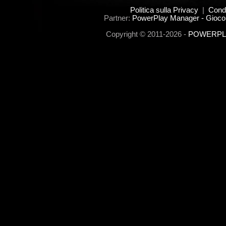
Politica sulla Privacy
|
Condi
Partner:
PowerPlay Manager - Gioco 
Copyright © 2011-2026 -
POWERPLA