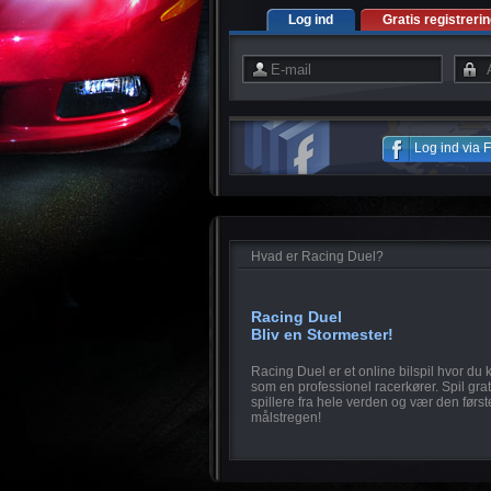
Log ind
Gratis registrerin
Log ind via
Hvad er Racing Duel?
Racing Duel
Bliv en Stormester!
Racing Duel er et online bilspil hvor du k
som en professionel racerkører. Spil gra
spillere fra hele verden og vær den første
målstregen!