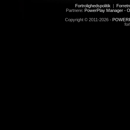
Fortrolighedspolitik
|
Forret
Partnere:
PowerPlay Manager - On
Copyright © 2011-2026 -
POWERPL
fo