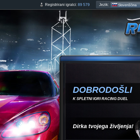
Jezik:
Registrirani igralci:
89 579
Slovenščina
DOBRODOŠLI
K SPLETNI IGRI RACING DUEL
Dirka tvojega življenja!