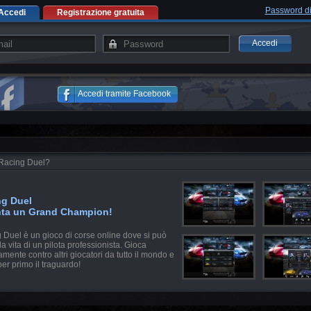
Password di
Accedi
Registrazione gratuita
Accedi
Accedi tramite Facebook
Racing Duel?
ng Duel
nta un Grand Champion!
 Duel è un gioco di corse online dove si può
la vita di un pilota professionista. Gioca
amente contro altri giocatori da tutto il mondo e
per primo il traguardo!