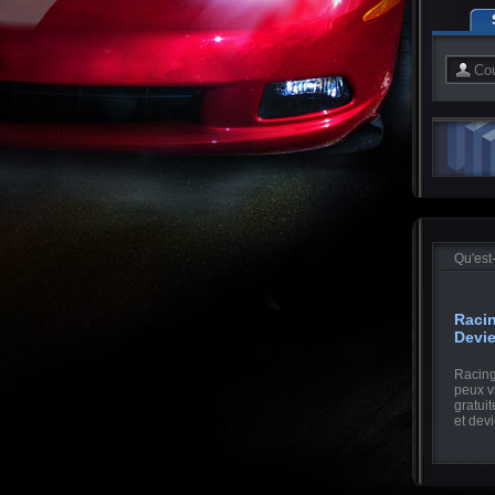
Qu'est
Raci
Devi
Racing
peux vi
gratui
et devi