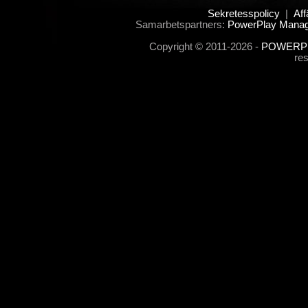
Sekretesspolicy
|
Aff
Samarbetspartners:
PowerPlay Manage
Copyright © 2011-2026 -
POWERPL
re