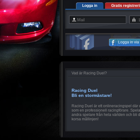
Logga in
Gratis registrer
Logga in vi
Vad är Racing Duel?
Racing Duel
Bli en stormästare!
Racing Duel är ett onlineracingspel där 
som en professionell racingförare. Spela
andra spelare från hela världen och bli d
korsa mållinjen!