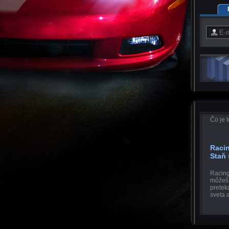
Čo je 
Raci
Staň
Racing
môžeš 
pretek
sveta a