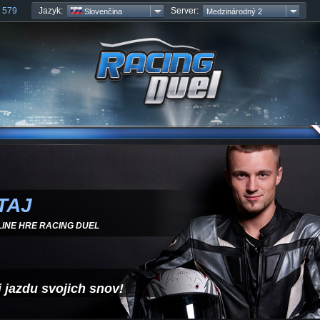
Jazyk:
Server:
 579
Slovenčina
Medzinárodný 2
TAJ
LINE HRE RACING DUEL
i jazdu svojich snov!