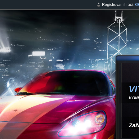
Registrovaní hráči:
89
VI
V ON
Zaž