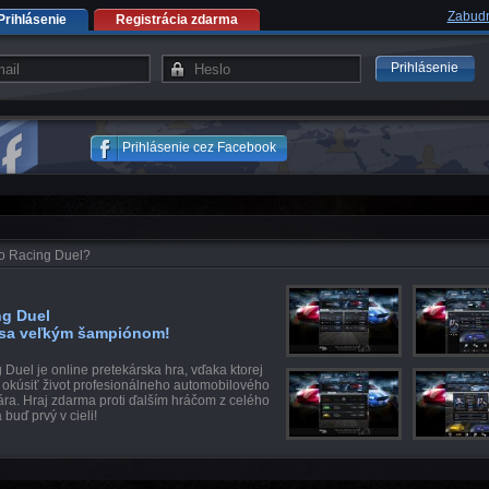
Zabudn
Prihlásenie
Registrácia zdarma
Prihlásenie
Prihlásenie cez Facebook
to Racing Duel?
ng Duel
 sa veľkým šampiónom!
 Duel je online pretekárska hra, vďaka ktorej
okúsiť život profesionálneho automobilového
ára. Hraj zdarma proti ďalším hráčom z celého
 buď prvý v cieli!