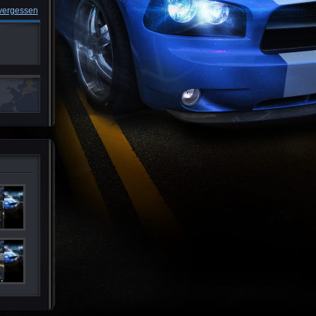
vergessen