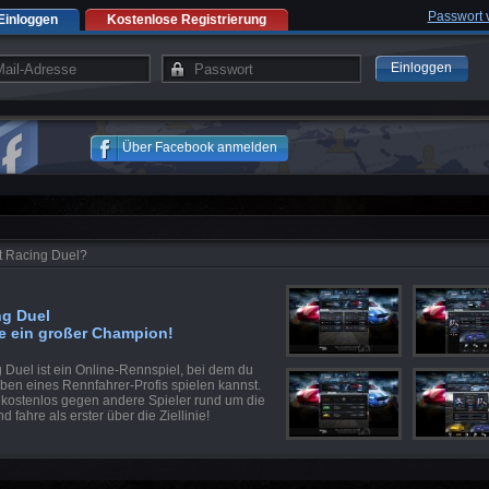
Passwort 
Einloggen
Kostenlose Registrierung
Einloggen
Über Facebook anmelden
t Racing Duel?
ng Duel
e ein großer Champion!
 Duel ist ein Online-Rennspiel, bei dem du
ben eines Rennfahrer-Profis spielen kannst.
 kostenlos gegen andere Spieler rund um die
d fahre als erster über die Ziellinie!