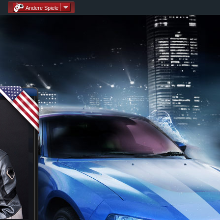
Andere Spiele