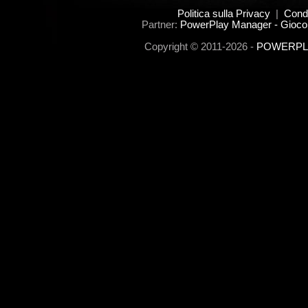
Politica sulla Privacy
|
Condi
Partner:
PowerPlay Manager - Gioco 
Copyright © 2011-2026 -
POWERPLA