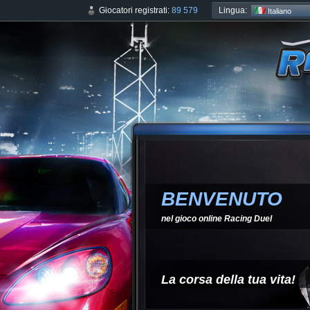
Lingua:
Giocatori registrati:
89 579
Italiano
BENVENUTO
nel gioco online Racing Duel
La corsa della tua vita!