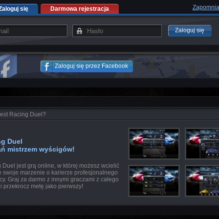
Zapomnia
Zaloguj się
Darmowa rejestracja
Zaloguj się
Zaloguj się przez Facebook
est Racing Duel?
ng Duel
ań mistrzem wyścigów!
 Duel jest grą online, w której możesz wcielić
e swoje marzenie o karierze profesjonalnego
cy. Graj za darmo z innymi graczami z całego
 i przekrocz metę jako pierwszy!