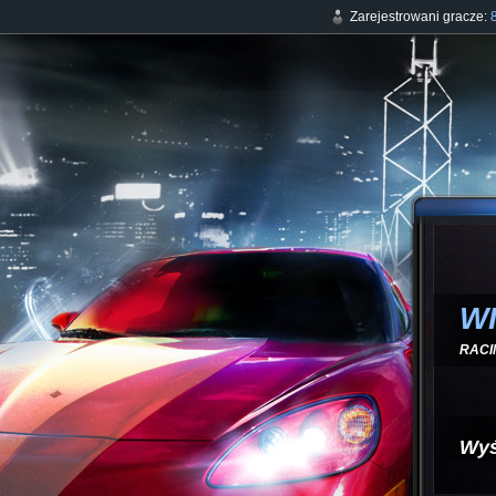
Zarejestrowani gracze:
W
RACI
Wyś