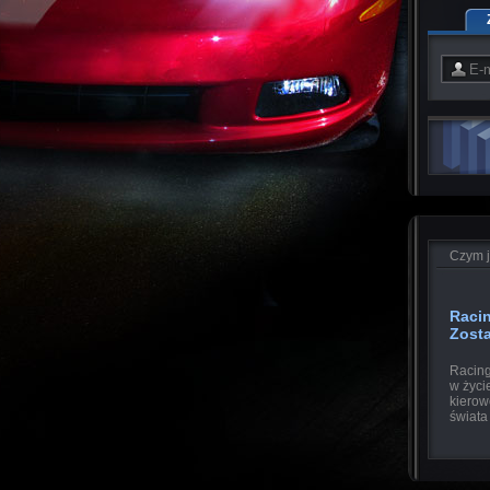
Czym j
Raci
Zost
Racing
w życi
kierow
świata