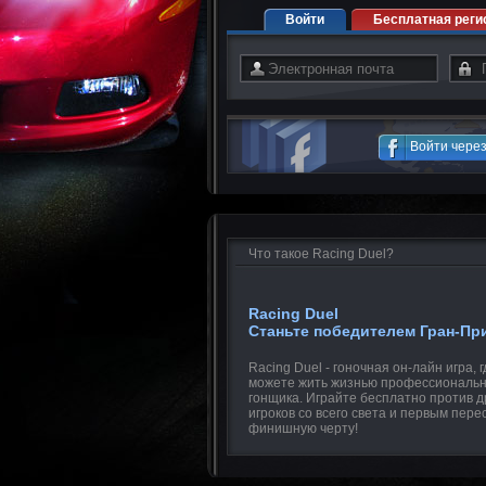
Войти
Бесплатная реги
Войти чере
Что такое Racing Duel?
Racing Duel
Станьте победителем Гран-Пр
Racing Duel - гоночная он-лайн игра, 
можете жить жизнью профессиональн
гонщика. Играйте бесплатно против д
игроков со всего света и первым пере
финишную черту!